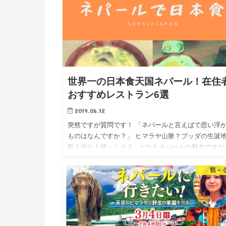
世界一の日本食天国ネパール！在住
おすすめレストラン6選
2019.06.12
突然ですが質問です！ 「ネパールと言えばで思い浮
ものはなんですか？」 ヒマラヤ山脈？ブッダの生誕
殺人的な人懐っこさ？ どれもネパールの魅力ですが
実はもう1つ声を大にして伝えたい魅力があるんです。
観～