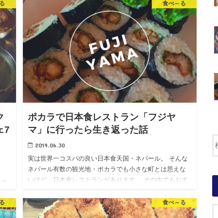
て…
る
食べ～る
な
ク
ポカラで日本食レストラン「フジヤ
ェ7
マ」に行ったら生き返った話
2019.06.30
実は世界一コスパの良い日本食天国・ネパール。 そんな
ネパール有数の観光地・ポカラでも小さな町とは思えな
いほど、日本食レストランがあります。 その中でもおす
いオ
すめなのが「フジヤマ」です。 なぜかというと、僕は
が
「…
る
食べ～る
、