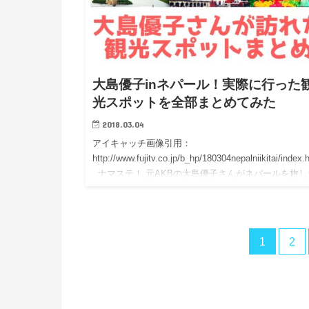
大島優子inネパール！実際に行った
光スポットを全部まとめてみた
2018.03.04
アイキャッチ画像引用：
http://www.fujitv.co.jp/b_hp/180304nepalniikitai/index.
ナマステ！ 元AKBの大島優子さんがネパールを旅し
テレビ番組が…
1
2