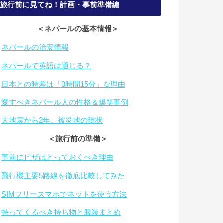
旅行前に見てね！計画・事前準備編
＜ネパールの基本情報＞
・
ネパールの治安情報
・
ネパールで英語は通じる？
・
日本との時差は「3時間15分」な理由
・
愛すべきネパール人の性格＆爆笑事例
・
大地震から2年。被災地の現状
＜旅行前の準備＞
・
事前にビザはとっておくべき理由
・
飛行機主要5路線を徹底比較してみた
・
SIMフリースマホでネットを使う方法
・
持ってくるべき持ち物と服装まとめ