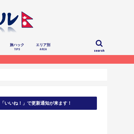
旅ハック
エリア別
TIPS
AREA
search
カトマンズ
パタン
ポカラ
チトワン
「いいね！」で更新通知が来ます！