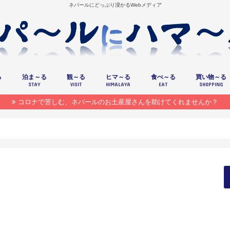
ネパールにどっぷり浸かるWebメディア
る
泊ま～る
観～る
ヒマ～る
食べ～る
買い物～る
STAY
VISIT
HIMALAYA
EAT
SHOPPING
コロナで苦しむ、ネパールのお土産屋さんを助けてくれませんか？
ABCトレッキング体験記