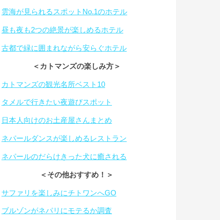
・
雲海が見られるスポットNo.1のホテル
・
昼も夜も2つの絶景が楽しめるホテル
・
古都で緑に囲まれながら安らぐホテル
＜カトマンズの楽しみ方＞
・
カトマンズの観光名所ベスト10
・
タメルで行きたい夜遊びスポット
・
日本人向けのお土産屋さんまとめ
・
ネパールダンスが楽しめるレストラン
・
ネパールのだらけきった犬に癒される
＜その他おすすめ！＞
・
サファリを楽しみにチトワンへGO
・
ブルゾンがネパリにモテるか調査