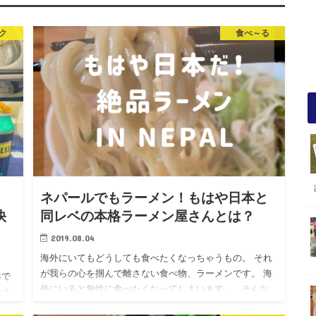
ク
食べ～る
ネパールでもラーメン！もはや日本と
快
同レベの本格ラーメン屋さんとは？
2019.08.04
海外にいてもどうしても食べたくなっちゃうもの。 それ
が我らの心を掴んで離さない食べ物、ラーメンです。 海
港で
外にいると無性に食べたくなってしまいます。 そんな
のオ
ラーメンですが、ここネパールでもいよいよ時代がやっ
る