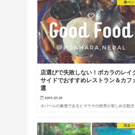
食べ～
のではないでしょうか。 でも安心してください。 
か…
店選びで失敗しない！ポカラのレイ
サイドでおすすめレストラン＆カフ
選
2019.07.01
ネパールの象徴であるヒマラヤの絶景が楽しめる観光
地・ポカラ。 そんなポカラにはネパールとは思えな
シャレでおいしいお店が揃っています。 でも、お店
泊ま～
数え切れないほどたくさんあるので、一歩間違えると
とんで…