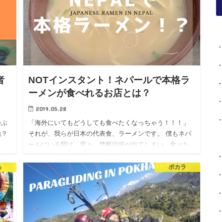
者
NOTインスタント！ネパールで本格ラ
ーメンが食べれるお店とは？
2019.05.28
かぶ
「海外にいてもどうしても食べたくなっちゃう！！！」
地？
それが、我らが日本の代表食、ラーメンです。 僕もネパ
、
ールにいる間は、度々、禁断症状が出てしまい、食べた
 …
くて食べたくて震えてしまいます。。 そんなラーメン
が…
る
ポカラ