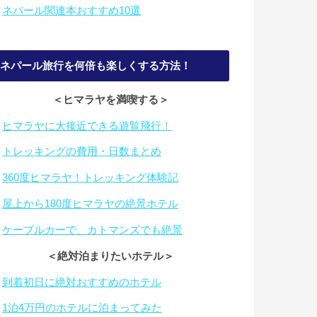
・
ネパール関連本おすすめ10選
ネパール旅行を何倍も楽しくする方法！
＜ヒマラヤを満喫する＞
・
ヒマラヤに大接近できる遊覧飛行！
・
トレッキングの費用・日数まとめ
・
360度ヒマラヤ！トレッキング体験記
・
屋上から180度ヒマラヤの絶景ホテル
・
ケーブルカーで、カトマンズでも絶景
＜絶対泊まりたいホテル＞
・
到着初日に絶対おすすめのホテル
・
1泊4万円のホテルに泊まってみた