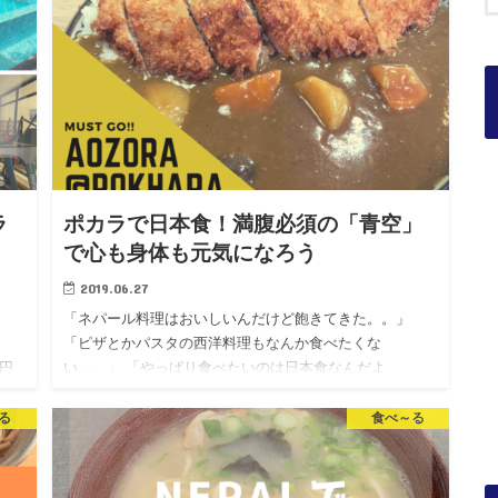
ラ
ポカラで日本食！満腹必須の「青空」
で心も身体も元気になろう
2019.06.27
「ネパール料理はおいしいんだけど飽きてきた。。」
「ピザとかパスタの西洋料理もなんか食べたくな
万円
い。。」 「やっぱり食べたいのは日本食なんだよ
料金
～！！！！！」 お気持ち、よくわかります。 やっぱり日
本人にとって、世界で1番お…
る
食べ～る