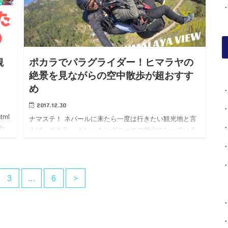
観
ポカラでパラグライダー！ヒマラヤの
絶景を見ながらの空中散歩が超おすす
め
2017.12.30
html
ナマステ！ ネパールに来たら一度は行きたい観光地と言
た
えば、ポカラ。 トレッキングコースの拠点になっている
こともあり、ヒマラヤが町の中からでも見えるほど絶景
が楽しめる場所です。 そんなポカラでヒマラヤを楽しみ
たいなら、ぜひ…
3
…
6
>