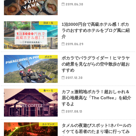
2019.06.30
泊ま～る
1泊3000円台で高級ホテル感！ポカ
ラのおすすめホテルをブログ風に紹
介
2019.06.29
ポカラ
ポカラでパラグライダー！ヒマラヤ
の絶景を見ながらの空中散歩が超お
すすめ
2017.12.30
食べ～る
カフェ激戦地ポカラ！超おしゃれ＆
居心地最高な「The Coffee」を紹介
するよ
2017.08.13
カトマンズ
タメルの夜遊びスポット!ネパールの
イケてる若者のたまり場に行ってみ