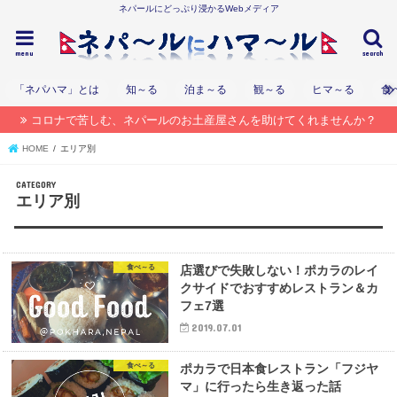
ネパールにどっぷり浸かるWebメディア
menu
search
「ネパハマ」とは
知～る
泊ま～る
観～る
ヒマ～る
食
コロナで苦しむ、ネパールのお土産屋さんを助けてくれませんか？
HOME
エリア別
エリア別
食べ～る
店選びで失敗しない！ポカラのレイ
クサイドでおすすめレストラン＆カ
フェ7選
2019.07.01
食べ～る
ポカラで日本食レストラン「フジヤ
マ」に行ったら生き返った話