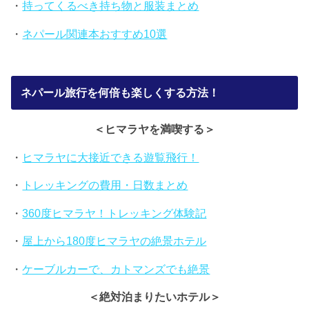
・
持ってくるべき持ち物と服装まとめ
・
ネパール関連本おすすめ10選
ネパール旅行を何倍も楽しくする方法！
＜ヒマラヤを満喫する＞
・
ヒマラヤに大接近できる遊覧飛行！
・
トレッキングの費用・日数まとめ
・
360度ヒマラヤ！トレッキング体験記
・
屋上から180度ヒマラヤの絶景ホテル
・
ケーブルカーで、カトマンズでも絶景
＜絶対泊まりたいホテル＞