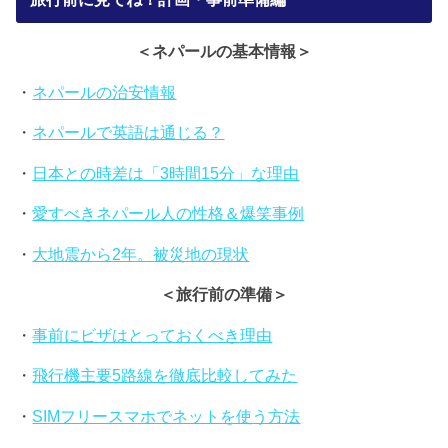
＜ネパールの基本情報＞
・
ネパールの治安情報
・
ネパールで英語は通じる？
・
日本との時差は「3時間15分」な理由
・
愛すべきネパール人の性格＆爆笑事例
・
大地震から2年。被災地の現状
＜旅行前の準備＞
・
事前にビザはとっておくべき理由
・
飛行機主要5路線を徹底比較してみた
・
SIMフリースマホでネットを使う方法