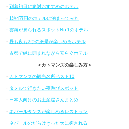
・
到着初日に絶対おすすめのホテル
・
1泊4万円のホテルに泊まってみた
・
雲海が見られるスポットNo.1のホテル
・
昼も夜も2つの絶景が楽しめるホテル
・
古都で緑に囲まれながら安らぐホテル
＜カトマンズの楽しみ方＞
・
カトマンズの観光名所ベスト10
・
タメルで行きたい夜遊びスポット
・
日本人向けのお土産屋さんまとめ
・
ネパールダンスが楽しめるレストラン
・
ネパールのだらけきった犬に癒される