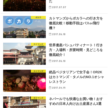
た
2017.07.07
ポカラ
カトマンズからポカラへの行き方を
徹底比較！移動手段はバスor飛行
機？
2017.06.18
カトマンズ
世界遺産パシュパティナート！行き
方・入場料・所要時間・見どころを
徹底紹介！
2017.06.10
カトマンズ
絶品ベジタリアンで女子会！OR2K
はカトマンズ・タメルのNO.1オシャ
レストラン
2017.04.19
カトマンズ
ネパールでも快適なお買い物！おす
すめの日本人向けお土産屋さん3選