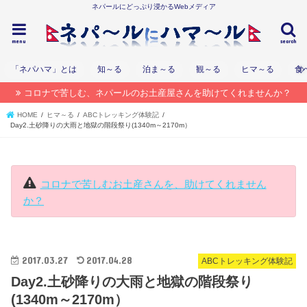
ネパールにどっぷり浸かるWebメディア
menu
search
「ネパハマ」とは
知～る
泊ま～る
観～る
ヒマ～る
食
コロナで苦しむ、ネパールのお土産屋さんを助けてくれませんか？
HOME
ヒマ～る
ABCトレッキング体験記
Day2.土砂降りの大雨と地獄の階段祭り(1340m～2170m）
コロナで苦しむお土産さんを、助けてくれません
か？
2017.03.27
2017.04.28
ABCトレッキング体験記
Day2.土砂降りの大雨と地獄の階段祭り
(1340m～2170m）